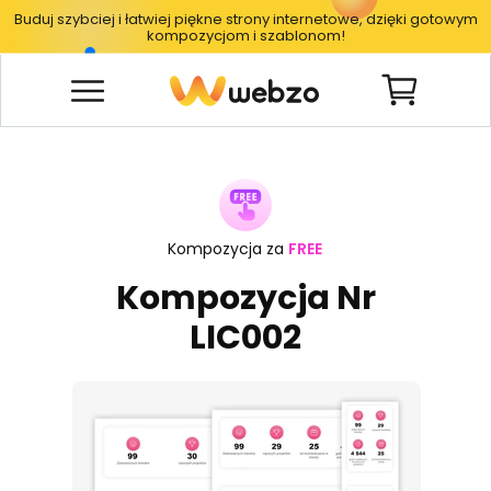
Buduj szybciej i łatwiej piękne strony internetowe, dzięki gotowym
kompozycjom i szablonom!
Kompozycja za
FREE
Kompozycja Nr
LIC002